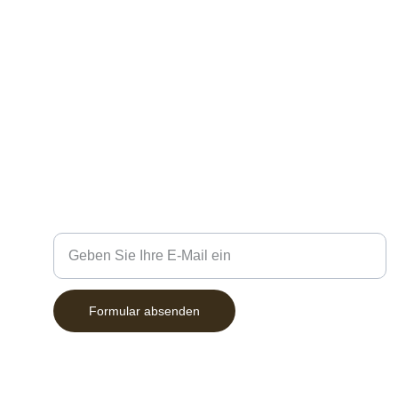
Kontakt
Be
Für Reservierungen und Anfragen stehen wir 
Ihnen gerne zur Verfügung.
+49 711 6 555 0830
info@zumaltenbaeren.de
Ihre E-Mail-Adresse
Formular absenden